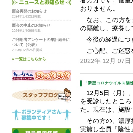
者の方です。個室
おりません。
面会再開のお知らせ
2024年1月22日掲載
なお、この方を含
面会の中止のお知らせ
の隔離し、療養し
2024年1月09日掲載
今後の経過につ
ご利用者アンケートの集計結果に
ついて（公表）
ご心配、ご迷惑
2023年12月25日掲載
» 一覧はこちらから
2022年 12月 07日
「新型コロナウイルス陽
12月5日（月）
を受診したところ
た。現在は、施設
その方の、濃厚接
実施し全員「陰性