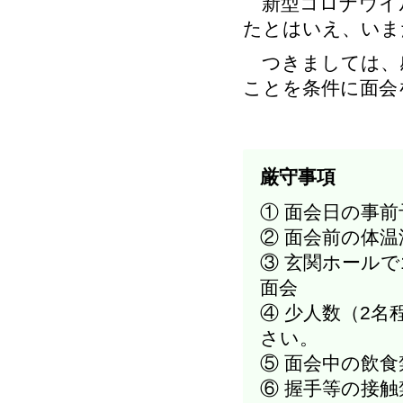
新型コロナウイ
たとはいえ、いま
つきましては、
ことを条件に面会
厳守事項
① 面会日の事
② 面会前の体
③ 玄関ホール
面会
④ 少人数（2
さい。
⑤ 面会中の飲食
⑥ 握手等の接