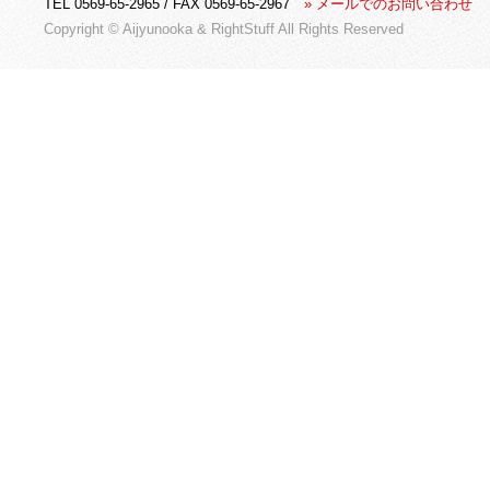
TEL 0569-65-2965 / FAX 0569-65-2967
» メールでのお問い合わせ
Copyright © Aijyunooka &
RightStuff
All Rights Reserved