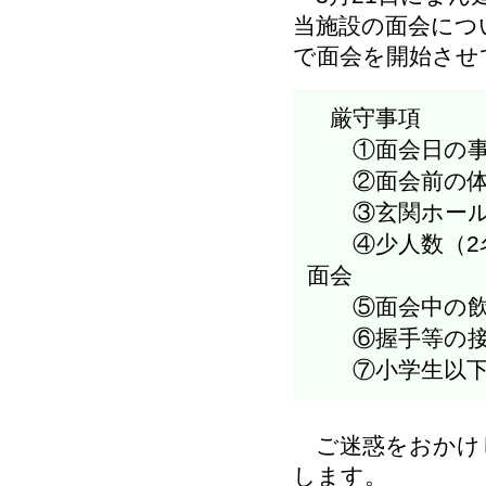
当施設の面会につ
で面会を開始させ
厳守事項
①面会日の事前
②面会前の体
③玄関ホール
④少人数（2名
面会
⑤面会中の飲
⑥握手等の
⑦小学生以下
ご迷惑をおかけ
します。