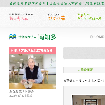
愛知県知多郡南知多町│社会福祉法人南知多は特別養護
» 施設概要
※画像をクリックすると拡大
みなみ苑「お荼会」
2026年5月20日掲載